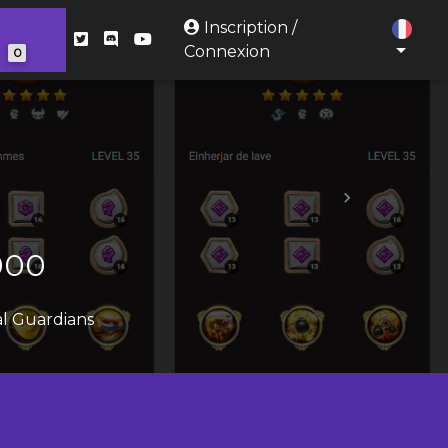
Inscription /
s
Connexion
0
Next
monstres !
000
al Guardians
s de vos monstres.