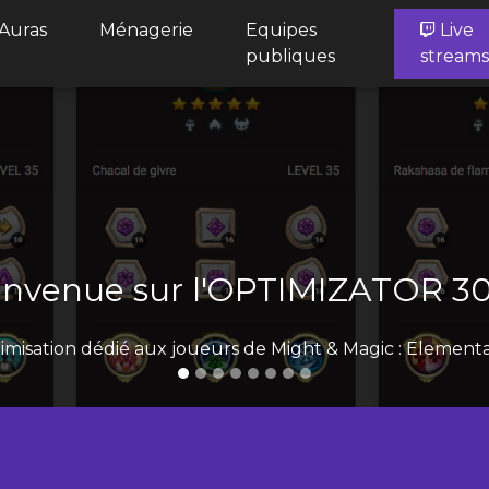
Auras
Ménagerie
Equipes
Live
publiques
stream
votre profil pour gérer vos 
envenue sur l'OPTIMIZATOR 3
ptimisation dédié aux joueurs de Might & Magic : Element
ofil importé, vous pourrez filtrer et optimiser les glyphe