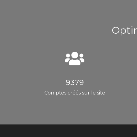
Optim
9379
Comptes créés sur le site