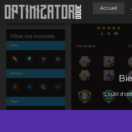
Accueil
Previous
Importez 
Bi
L'outil d'o
Une fois votre pr