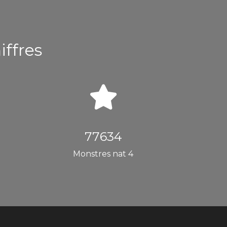
iffres
77634
Monstres nat 4