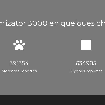
izator 3000 en quelques ch
391354
634985
Monstres importés
Glyphes importés