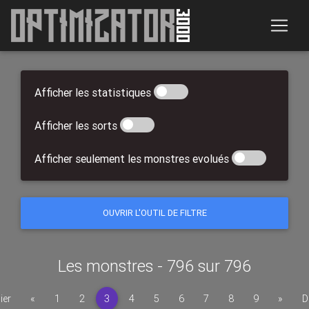
Afficher les statistiques
Afficher les sorts
Afficher seulement les monstres evolués
OUVRIR L'OUTIL DE FILTRE
Les monstres - 796 sur 796
Précédent
Suiva
ier
«
1
2
3
4
5
6
7
8
9
»
D