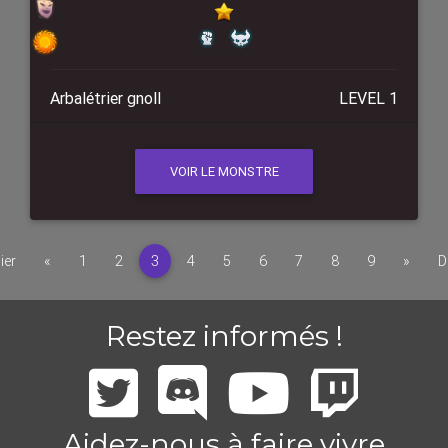
Arbalétrier gnoll
LEVEL 1
VOIR LE MONSTRE
Précédent
Suiva
ier
«
1
2
3
4
5
6
7
8
9
»
D
Restez informés !
Aidez-nous à faire vivre