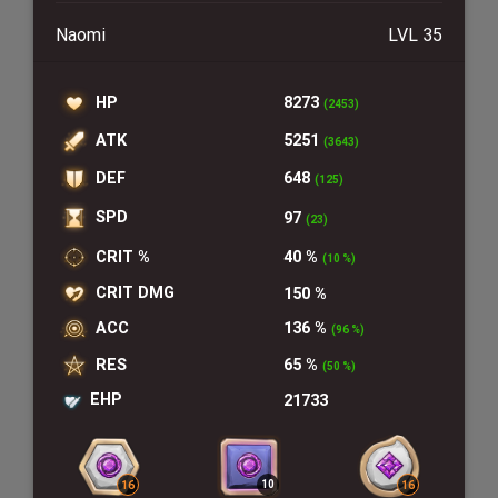
Naomi
LVL 35
HP
8273
(2453)
ATK
5251
(3643)
DEF
648
(125)
SPD
97
(23)
CRIT %
40 %
(10 %)
CRIT DMG
150 %
ACC
136 %
(96 %)
RES
65 %
(50 %)
EHP
21733