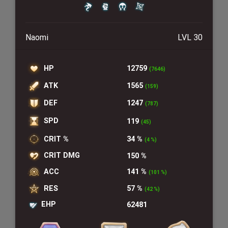
Naomi
LVL 30
HP
12759
(7646)
ATK
1565
(159)
DEF
1247
(787)
SPD
119
(45)
CRIT %
34 %
(4 %)
CRIT DMG
150 %
ACC
141 %
(101 %)
RES
57 %
(42 %)
EHP
62481