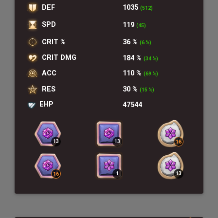
DEF
1035
(512)
SPD
119
(45)
CRIT %
36 %
(6 %)
CRIT DMG
184 %
(34 %)
ACC
110 %
(69 %)
RES
30 %
(15 %)
EHP
47544