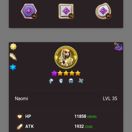
Naomi
LVL 35
HP
11858
(6038)
ATK
1932
(324)