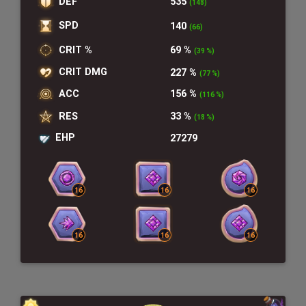
DEF
535
(148)
SPD
140
(66)
CRIT %
69 %
(39 %)
CRIT DMG
227 %
(77 %)
ACC
156 %
(116 %)
RES
33 %
(18 %)
EHP
27279