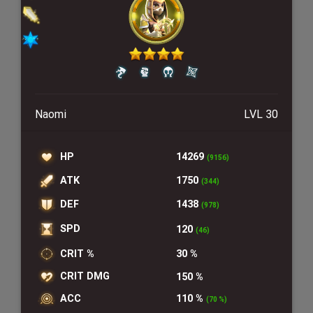
Naomi
LVL 30
HP
14269
(9156)
ATK
1750
(344)
DEF
1438
(978)
SPD
120
(46)
CRIT %
30 %
CRIT DMG
150 %
ACC
110 %
(70 %)