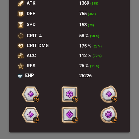
ATK
1369
(195)
DEF
755
(368)
SPD
153
(79)
CRIT %
58 %
(28 %)
CRIT DMG
175 %
(25 %)
ACC
112 %
(72 %)
RES
26 %
(11 %)
EHP
26226