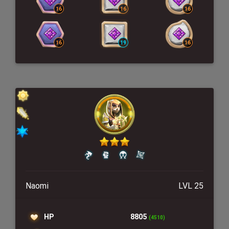
Naomi
LVL 25
HP
8805
(4510)