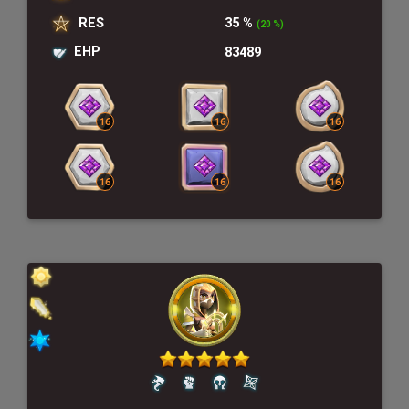
RES
35 %
(20 %)
EHP
83489