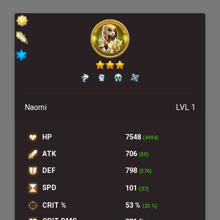
Naomi
LVL 1
HP
7548
(4984)
ATK
706
(58)
DEF
798
(576)
SPD
101
(27)
CRIT %
53 %
(23 %)