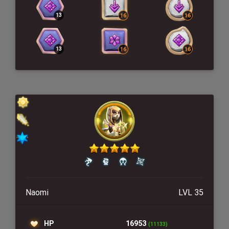
Naomi
LVL 35
HP
16953
(11133)