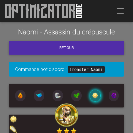
Naomi - Assassin du crépuscule
RETOUR
Commande bot discord :
!monster Naomi