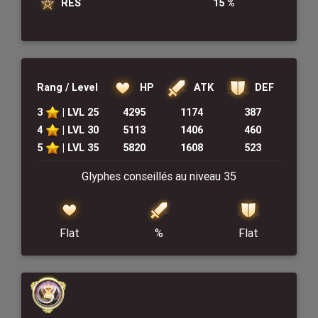
RES
15 %
HP
DEF
ATK
Rang / Level
3
| LVL 25
4295
1174
387
4
| LVL 30
5113
1406
460
5
| LVL 35
5820
1608
523
Glyphes conseillés au niveau 35
Flat
Flat
%