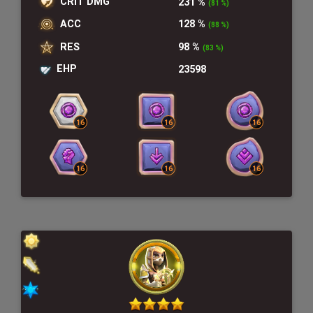
CRIT DMG
231 %
(81 %)
ACC
128 %
(88 %)
RES
98 %
(83 %)
EHP
23598