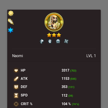
Naomi
LVL 1
HP
3317
(753)
ATK
1153
(505)
DEF
353
(131)
SPD
112
(38)
CRIT %
104 %
(74 %)