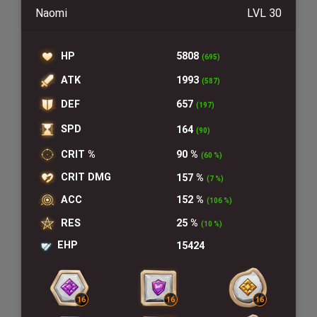
Naomi
LVL 30
HP
5808
(695)
ATK
1993
(587)
DEF
657
(197)
SPD
164
(90)
CRIT %
90 %
(60 %)
CRIT DMG
157 %
(7 %)
ACC
152 %
(106 %)
RES
25 %
(10 %)
EHP
15424