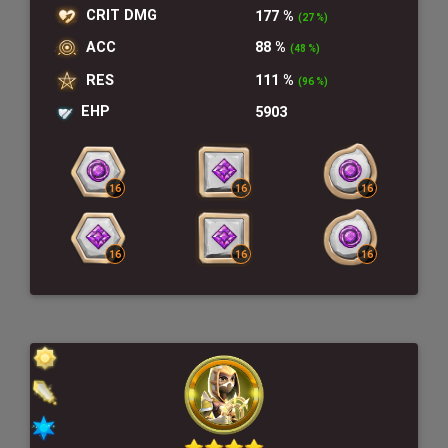
CRIT DMG
177 %
(27 %)
ACC
88 %
(48 %)
RES
111 %
(96 %)
EHP
5903