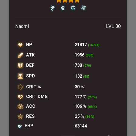
Naomi
LVL 30
HP
21817
(16704)
ATK
1956
(550)
DEF
730
(270)
SPD
132
(58)
CRIT %
30 %
CRIT DMG
177 %
(27 %)
ACC
106 %
(66 %)
RES
25 %
(10 %)
EHP
63144