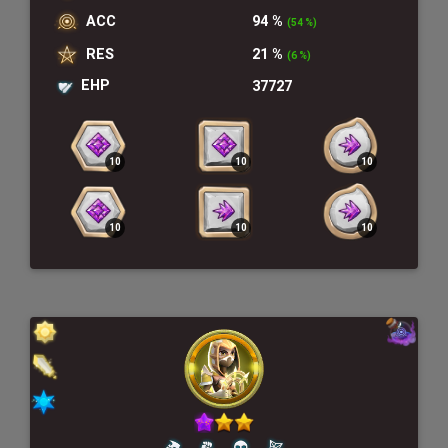
ACC
94 %
(54 %)
RES
21 %
(6 %)
EHP
37727