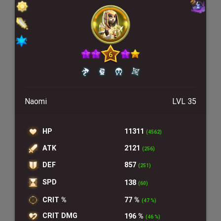
Naomi
LVL 35
HP
11311
(4562)
ATK
2121
(256)
DEF
857
(251)
SPD
138
(60)
CRIT %
77 %
(47 %)
CRIT DMG
196 %
(46 %)