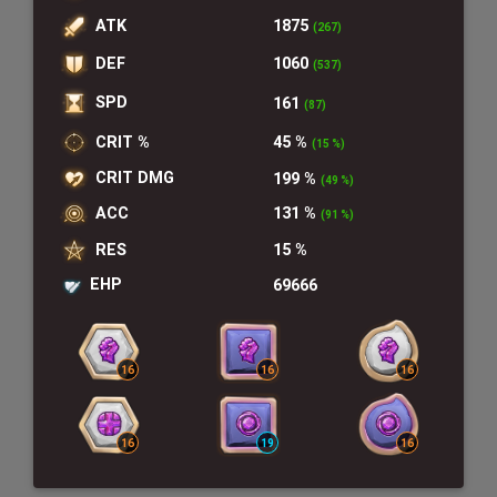
ATK
1875
(267)
DEF
1060
(537)
SPD
161
(87)
CRIT %
45 %
(15 %)
CRIT DMG
199 %
(49 %)
ACC
131 %
(91 %)
RES
15 %
EHP
69666