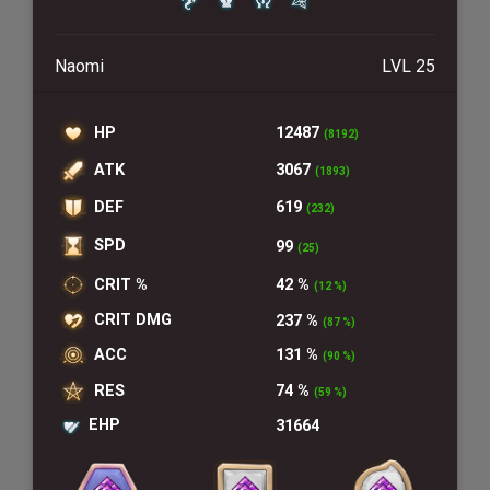
Naomi
LVL 25
HP
12487
(8192)
ATK
3067
(1893)
DEF
619
(232)
SPD
99
(25)
CRIT %
42 %
(12 %)
CRIT DMG
237 %
(87 %)
ACC
131 %
(90 %)
RES
74 %
(59 %)
EHP
31664