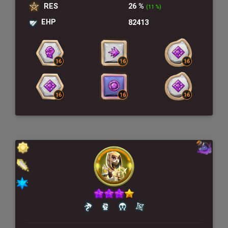
RES
26 %
(11 %)
EHP
82413