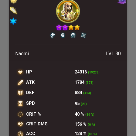
Naomi
LVL 30
HP
24316
(19203)
ATK
1784
(378)
DEF
884
(424)
SPD
95
(21)
CRIT %
40 %
(10 %)
CRIT DMG
156 %
(6 %)
ACC
128 %
(85 %)