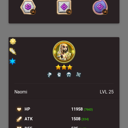
Naomi
LVL 25
HP
11958
(7663)
ATK
1508
(334)