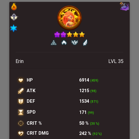
Erin
LVL 35
HP
6914
(459)
ATK
1215
(98)
DEF
1534
(871)
SPD
171
(99)
CRIT %
50 %
(30 %)
CRIT DMG
242 %
(92 %)