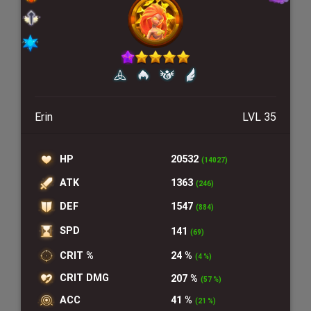
Erin
LVL 35
HP
20532
(14027)
ATK
1363
(246)
DEF
1547
(884)
SPD
141
(69)
CRIT %
24 %
(4 %)
CRIT DMG
207 %
(57 %)
ACC
41 %
(21 %)