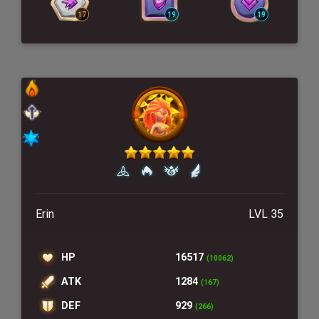
Erin
LVL 35
HP
16517
(10062)
ATK
1284
(167)
DEF
929
(266)