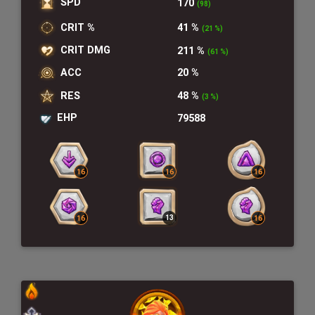
SPD
170
(98)
CRIT %
41 %
(21 %)
CRIT DMG
211 %
(61 %)
ACC
20 %
RES
48 %
(3 %)
EHP
79588