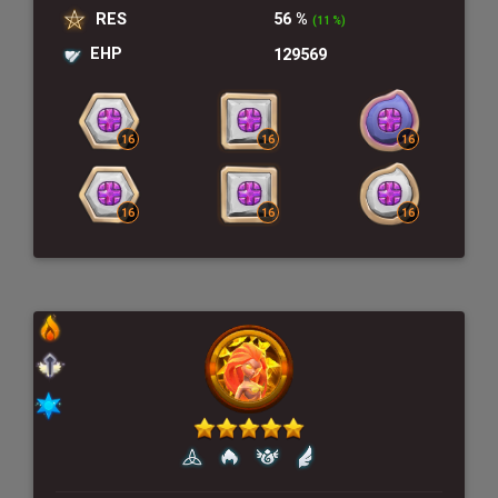
RES
56 %
(11 %)
EHP
129569