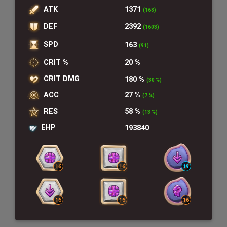
ATK
1371
(168)
DEF
2392
(1603)
SPD
163
(91)
CRIT %
20 %
CRIT DMG
180 %
(30 %)
ACC
27 %
(7 %)
RES
58 %
(13 %)
EHP
193840