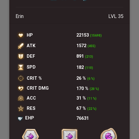
Erin
LVL 35
HP
22153
(15698)
ATK
1572
(455)
DEF
891
(213)
SPD
182
(110)
CRIT %
26 %
(6 %)
CRIT DMG
170 %
(20 %)
ACC
31 %
(11 %)
RES
67 %
(22 %)
EHP
76631