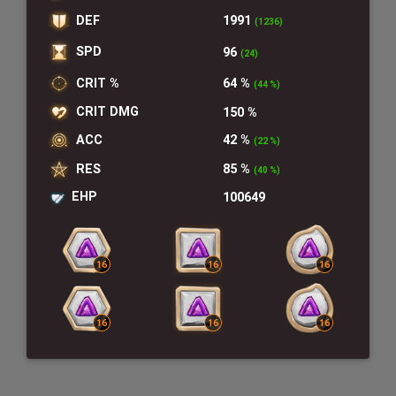
DEF
1991
(1236)
SPD
96
(24)
CRIT %
64 %
(44 %)
CRIT DMG
150 %
ACC
42 %
(22 %)
RES
85 %
(40 %)
EHP
100649