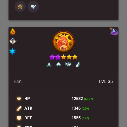
Erin
LVL 35
HP
12532
(6077)
ATK
1346
(229)
DEF
1555
(877)