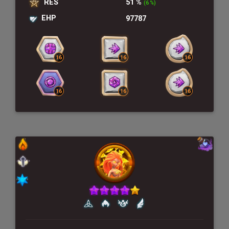
RES
51 %
(6 %)
EHP
97787