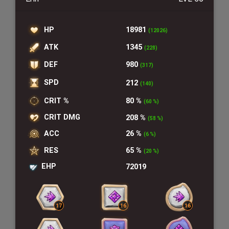
HP
18981
(12026)
ATK
1345
(228)
DEF
980
(317)
SPD
212
(140)
CRIT %
80 %
(60 %)
CRIT DMG
208 %
(58 %)
ACC
26 %
(6 %)
RES
65 %
(20 %)
EHP
72019