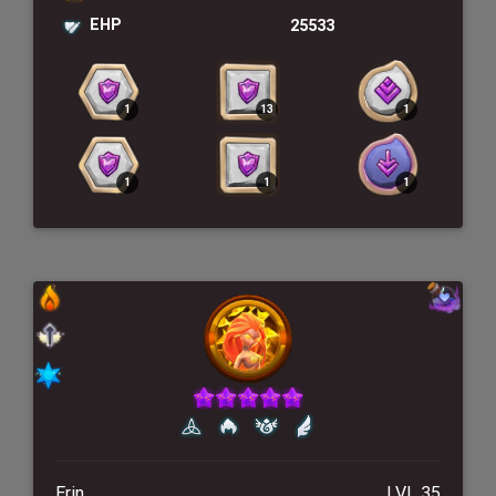
EHP
25533
Erin
LVL 35