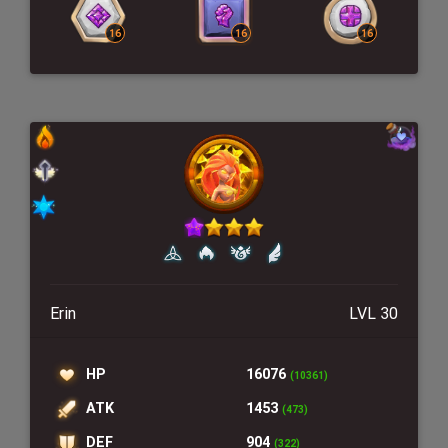
Erin
LVL 30
HP
16076
(10361)
ATK
1453
(473)
DEF
904
(322)