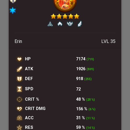
Erin
LVL 35
HP
7174
(719)
ATK
1926
(809)
DEF
918
(255)
SPD
72
CRIT %
48 %
(28 %)
CRIT DMG
156 %
(6 %)
ACC
31 %
(11 %)
RES
59 %
(14 %)