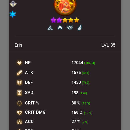
Erin
LVL 35
HP
17044
(10464)
ATK
1575
(458)
DEF
1430
(767)
SPD
198
(126)
CRIT %
30 %
(10 %)
CRIT DMG
169 %
(19 %)
ACC
27 %
(7 %)