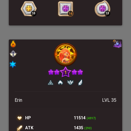
Erin
LVL 35
HP
11514
(4897)
ATK
1435
(290)