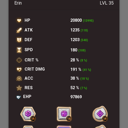
Erin
LVL 35
HP
20800
(13995)
ATK
1235
(118)
DEF
1203
(540)
SPD
180
(108)
CRIT %
28 %
(8 %)
CRIT DMG
191 %
(41 %)
ACC
38 %
(18 %)
RES
52 %
(7 %)
EHP
97869