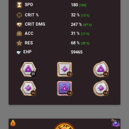
SPD
180
(108)
CRIT %
32 %
(12 %)
CRIT DMG
247 %
(97 %)
ACC
31 %
(11 %)
RES
68 %
(23 %)
EHP
59465