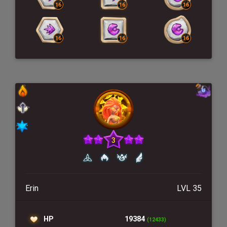
Erin
LVL 35
HP
19384
(12433)