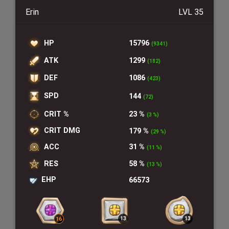
Erin
LVL 35
HP
15796
(9341)
ATK
1299
(182)
DEF
1086
(423)
SPD
144
(72)
CRIT %
23 %
(3 %)
CRIT DMG
179 %
(29 %)
ACC
31 %
(11 %)
RES
58 %
(13 %)
EHP
66573