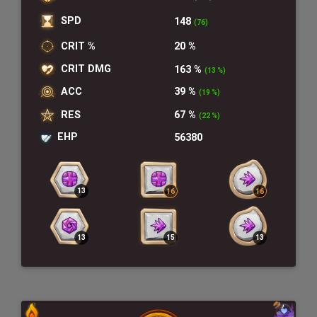
SPD
148
(76)
CRIT %
20 %
CRIT DMG
163 %
(13 %)
ACC
39 %
(19 %)
RES
67 %
(22 %)
EHP
56380