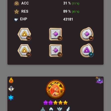
ACC
31 %
(11 %)
RES
89 %
(41 %)
EHP
43181