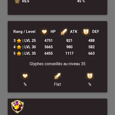
RES
45 %
HP
DEF
ATK
Rang / Level
3
| LVL 25
4751
821
488
4
| LVL 30
5665
980
582
5
| LVL 35
6455
1117
663
Glyphes conseillés au niveau 35
%
%
Flat