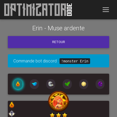
Erin - Muse ardente
RETOUR
Commande bot discord :
!monster Erin