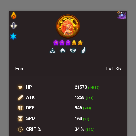
Erin
LVL 35
HP
21570
(14890)
ATK
1268
(151)
DEF
946
(283)
SPD
164
(92)
CRIT %
34 %
(14 %)