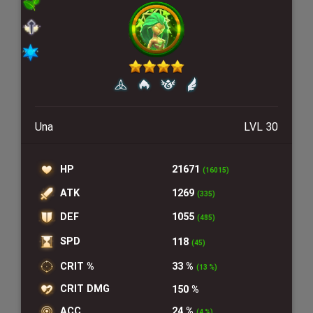
Una
LVL 30
HP
21671
(16015)
ATK
1269
(335)
DEF
1055
(485)
SPD
118
(45)
CRIT %
33 %
(13 %)
CRIT DMG
150 %
ACC
24 %
(4 %)