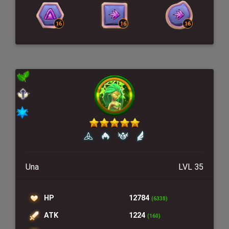
Una
LVL 35
HP
12784
(6338)
ATK
1224
(160)