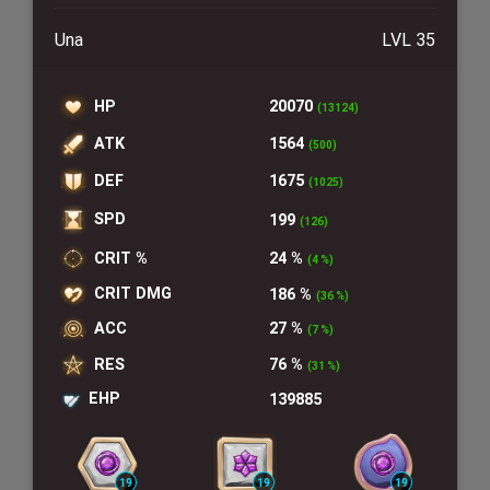
Una
LVL 35
HP
20070
(13124)
ATK
1564
(500)
DEF
1675
(1025)
SPD
199
(126)
CRIT %
24 %
(4 %)
CRIT DMG
186 %
(36 %)
ACC
27 %
(7 %)
RES
76 %
(31 %)
EHP
139885