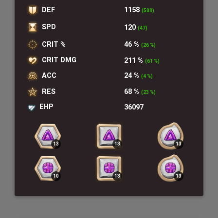
DEF
1158
(508)
SPD
120
(47)
CRIT %
46 %
(26 %)
CRIT DMG
211 %
(61 %)
ACC
24 %
(4 %)
RES
68 %
(23 %)
EHP
36097