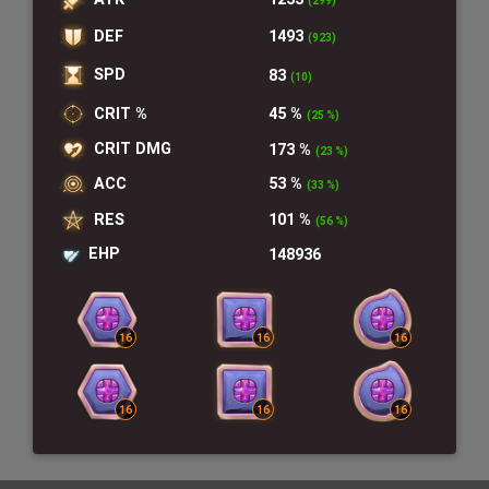
(299)
DEF
1493
(923)
SPD
83
(10)
CRIT %
45 %
(25 %)
CRIT DMG
173 %
(23 %)
ACC
53 %
(33 %)
RES
101 %
(56 %)
EHP
148936