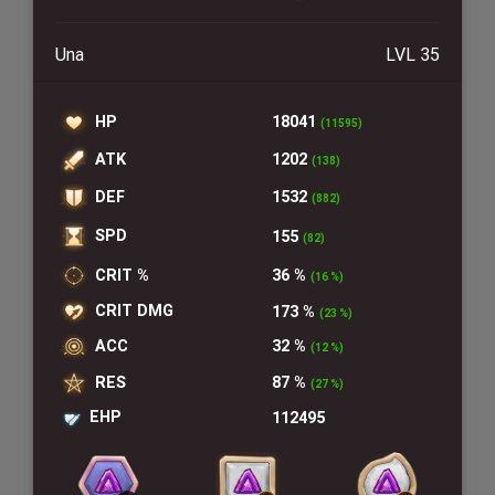
Una
LVL 35
HP
18041
(11595)
ATK
1202
(138)
DEF
1532
(882)
SPD
155
(82)
CRIT %
36 %
(16 %)
CRIT DMG
173 %
(23 %)
ACC
32 %
(12 %)
RES
87 %
(27 %)
EHP
112495