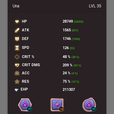
Una
LVL 35
HP
28749
(22303)
ATK
1565
(501)
DEF
1746
(1096)
SPD
126
(53)
CRIT %
48 %
(28 %)
CRIT DMG
209 %
(59 %)
ACC
24 %
(4 %)
RES
75 %
(15 %)
EHP
211307