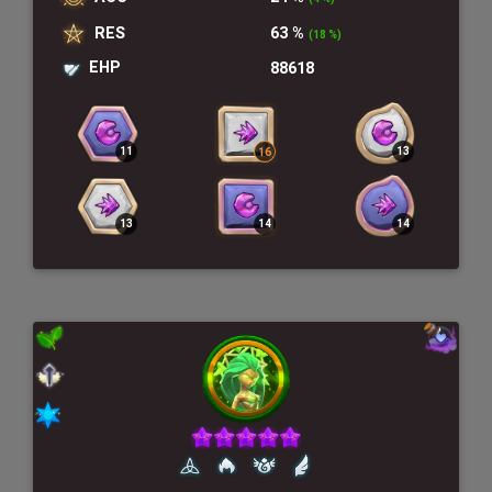
RES
63 %
(18 %)
EHP
88618