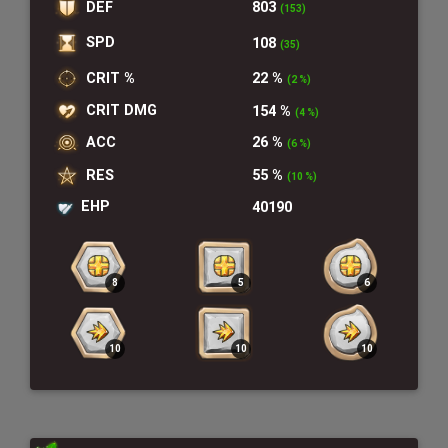
DEF
803
(153)
SPD
108
(35)
CRIT %
22 %
(2 %)
CRIT DMG
154 %
(4 %)
ACC
26 %
(6 %)
RES
55 %
(10 %)
EHP
40190