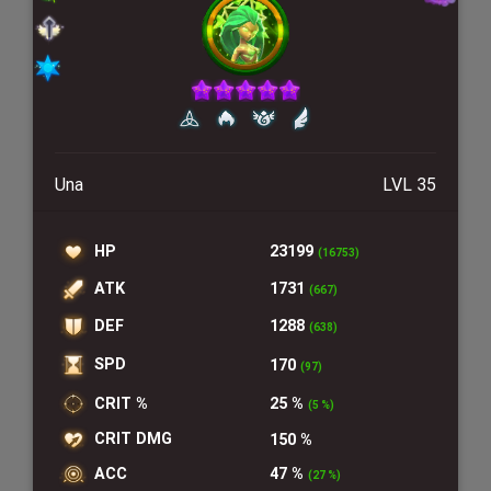
Una
LVL 35
HP
23199
(16753)
ATK
1731
(667)
DEF
1288
(638)
SPD
170
(97)
CRIT %
25 %
(5 %)
CRIT DMG
150 %
ACC
47 %
(27 %)