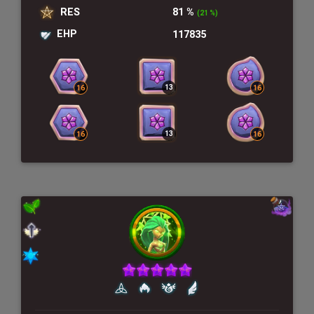
RES
81 %
(21 %)
EHP
117835