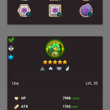
Una
LVL 35
HP
7998
(1552)
ATK
1763
(699)