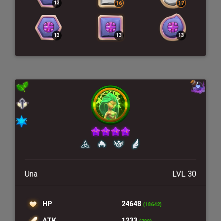
Una
LVL 30
HP
24648
(18642)
ATK
1233