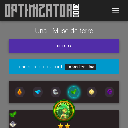
Una - Muse de terre
RETOUR
Commande bot discord :
!monster Una