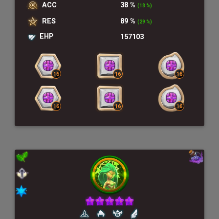
ACC
38 %
(18 %)
RES
89 %
(29 %)
EHP
157103