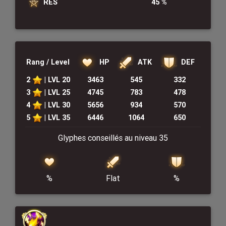
RES
45 %
HP
DEF
ATK
Rang / Level
2
| LVL 20
3463
545
332
3
| LVL 25
4745
783
478
4
| LVL 30
5656
934
570
5
| LVL 35
6446
1064
650
Glyphes conseillés au niveau 35
%
%
Flat