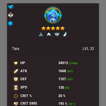
Tara
LVL 32
HP
34913
(27466)
ATK
1668
(667)
DEF
1107
(667)
SPD
130
(56)
CRIT %
20 %
CRIT DMG
195 %
(45 %)