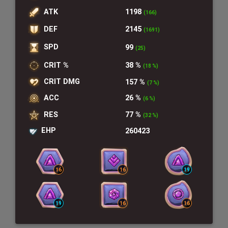
ATK
1198
(166)
DEF
2145
(1691)
SPD
99
(25)
CRIT %
38 %
(18 %)
CRIT DMG
157 %
(7 %)
ACC
26 %
(6 %)
RES
77 %
(32 %)
EHP
260423