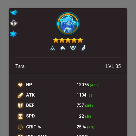
Tara
LVL 35
HP
12075
(4389)
ATK
1104
(72)
DEF
757
(303)
SPD
122
(48)
CRIT %
25 %
(5 %)