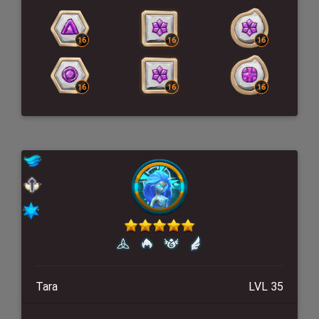
Tara
LVL 35