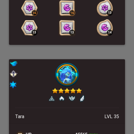
Tara
LVL 35