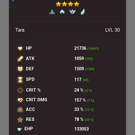
Tara
LVL 30
HP
21736
(15001)
ATK
1059
(153)
DEF
1509
(1109)
SPD
117
(43)
CRIT %
24 %
(4 %)
CRIT DMG
157 %
(7 %)
ACC
33 %
(13 %)
RES
78 %
(33 %)
EHP
133053