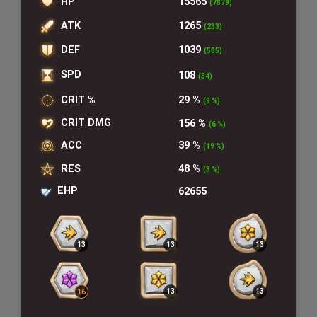
HP
15565
(7879)
ATK
1265
(233)
DEF
1039
(585)
SPD
108
(34)
CRIT %
29 %
(9 %)
CRIT DMG
156 %
(6 %)
ACC
39 %
(19 %)
RES
48 %
(3 %)
EHP
62655