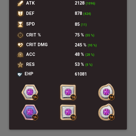
ATK
2128
(1096)
DEF
878
(424)
SPD
85
(11)
CRIT %
75 %
(55 %)
CRIT DMG
245 %
(95 %)
ACC
48 %
(28 %)
RES
53 %
(8 %)
EHP
61081