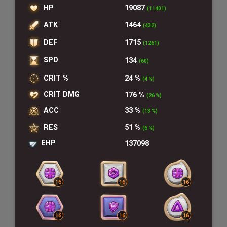
HP
19087
(11401)
ATK
1464
(432)
DEF
1715
(1261)
SPD
134
(60)
CRIT %
24 %
(4 %)
CRIT DMG
176 %
(26 %)
ACC
33 %
(13 %)
RES
51 %
(6 %)
EHP
137098