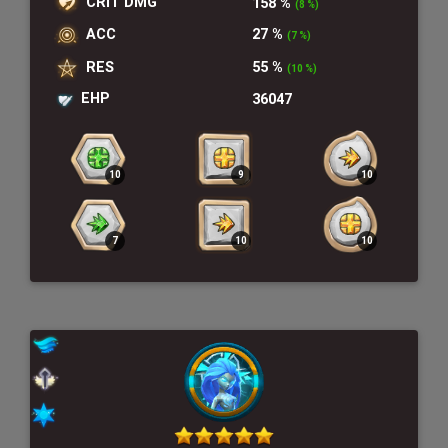
CRIT DMG
158 %
(8 %)
ACC
27 %
(7 %)
RES
55 %
(10 %)
EHP
36047