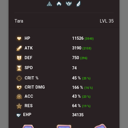
Tara
LVL 35
HP
11526
(3840)
ATK
3190
(2158)
DEF
750
(296)
SPD
74
CRIT %
45 %
(25 %)
CRIT DMG
166 %
(16 %)
ACC
43 %
(23 %)
RES
64 %
(19 %)
EHP
34135