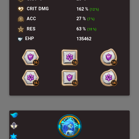
CRIT DMG
162 %
(12 %)
ACC
27 %
(7 %)
RES
63 %
(18 %)
EHP
135462