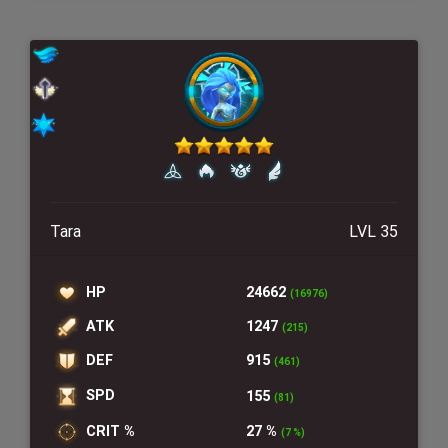
Tara
LVL 35
HP
24662
(16976)
ATK
1247
(215)
DEF
915
(461)
SPD
155
(81)
CRIT %
27 %
(7 %)