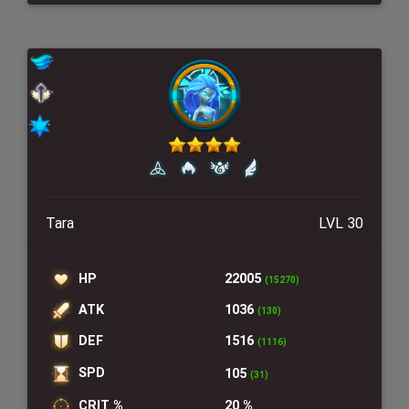
Tara
LVL 30
HP
22005
(15270)
ATK
1036
(130)
DEF
1516
(1116)
SPD
105
(31)
CRIT %
20 %