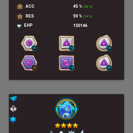
ACC
45 %
(25 %)
RES
59 %
(14 %)
EHP
150146