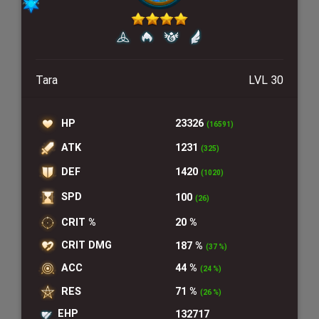
Tara
LVL 30
HP
23326
(16591)
ATK
1231
(325)
DEF
1420
(1020)
SPD
100
(26)
CRIT %
20 %
CRIT DMG
187 %
(37 %)
ACC
44 %
(24 %)
RES
71 %
(26 %)
EHP
132717