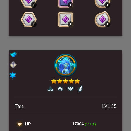
Tara
LVL 35
HP
17904
(10218)