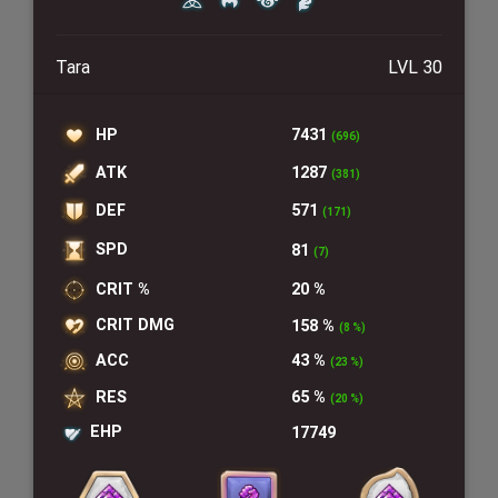
Tara
LVL 30
HP
7431
(696)
ATK
1287
(381)
DEF
571
(171)
SPD
81
(7)
CRIT %
20 %
CRIT DMG
158 %
(8 %)
ACC
43 %
(23 %)
RES
65 %
(20 %)
EHP
17749