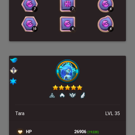
Tara
LVL 35
HP
26906
(19220)