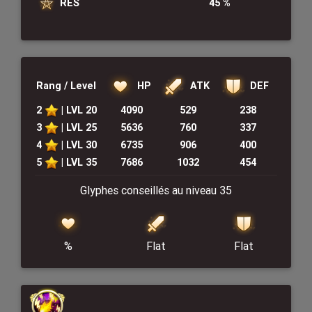
RES
45 %
HP
DEF
ATK
Rang / Level
2
| LVL 20
4090
529
238
3
| LVL 25
5636
760
337
4
| LVL 30
6735
906
400
5
| LVL 35
7686
1032
454
Glyphes conseillés au niveau 35
%
Flat
Flat