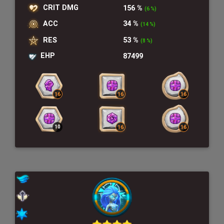
CRIT DMG
156 %
(6 %)
ACC
34 %
(14 %)
RES
53 %
(8 %)
EHP
87499