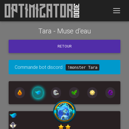
Tara - Muse d'eau
RETOUR
Commande bot discord :
!monster Tara