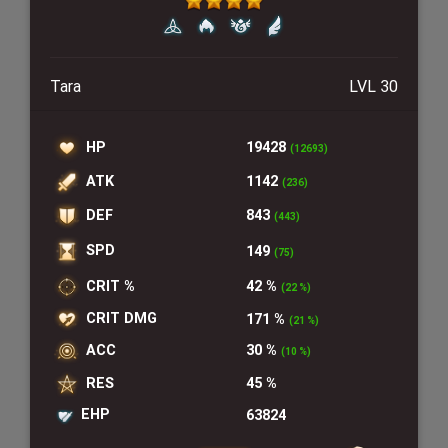
Tara
LVL 30
HP
19428
(12693)
ATK
1142
(236)
DEF
843
(443)
SPD
149
(75)
CRIT %
42 %
(22 %)
CRIT DMG
171 %
(21 %)
ACC
30 %
(10 %)
RES
45 %
EHP
63824