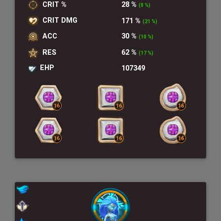
CRIT %
28 %
(8 %)
CRIT DMG
171 %
(21 %)
ACC
30 %
(10 %)
RES
62 %
(17 %)
EHP
107349