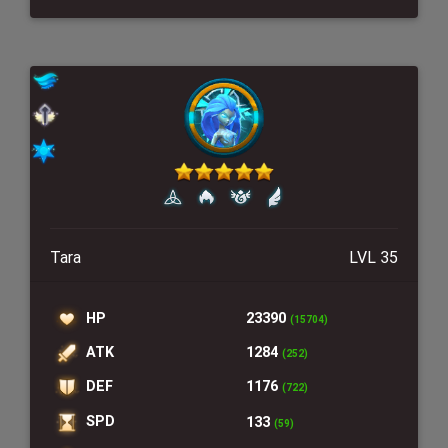
Tara
LVL 35
HP
23390
(15704)
ATK
1284
(252)
DEF
1176
(722)
SPD
133
(59)